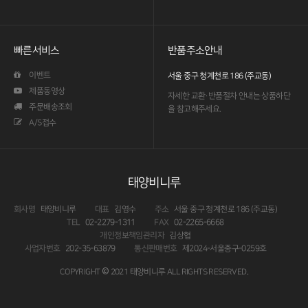
빠른서비스
반품주소안내
이벤트
서울 중구 청계천로 186 (주교동)
제품동영상
자세한 교환·반품절차 안내는
상품하단
주문배송조회
을 참고해주세요.
A/S접수
태양비니루
회사명
태양비니루
대표
김영수
주소
서울 중구 청계천로 186 (주교동)
TEL
02-2279-1311
FAX
02-2265-6668
개인정보책임관리자
김상협
사업자번호
202-35-63879
통신판매번호
제2024-서울중구-0259호
COPYRIGHT © 2021 태양비니루 ALL RIGHTS RESERVED.