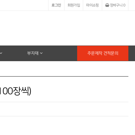
로그인
회원가입
마이쇼핑
장바구니
0
부자재
주문제작 견적문의
100장씩)