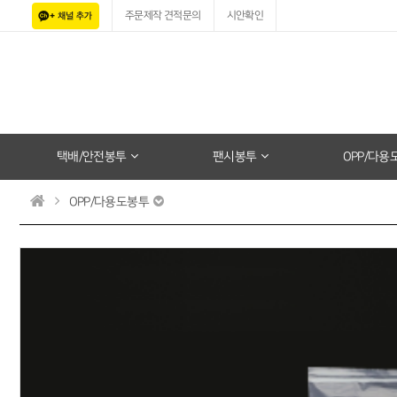
주문제작 견적문의
시안확인
택배/안전봉투
팬시봉투
OPP/다용
OPP/다용도봉투