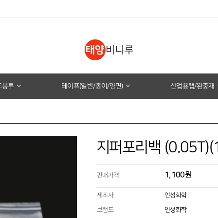
도봉투
테이프(일반/종이/양면)
산업용랩/완충재
지퍼포리백 (0.05T)(
1,100원
판매가격
제조사
인성화학
브랜드
인성화학